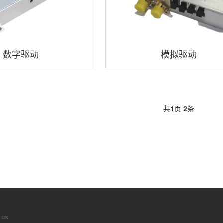
数字驱动
模拟驱动
共
1
页
2
条
 us